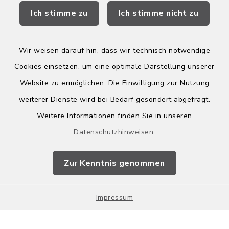
Ich stimme zu
Ich stimme nicht zu
Wir weisen darauf hin, dass wir technisch notwendige
Kontakt
Cookies einsetzen, um eine optimale Darstellung unserer
Website zu ermöglichen. Die Einwilligung zur Nutzung
Barrierefreiheit
weiterer Dienste wird bei Bedarf gesondert abgefragt.
Weitere Informationen finden Sie in unseren
Leichte Sprache
Datenschutzhinweisen
.
Datenschutz
Zur Kenntnis genommen
Impressum
Sitemap
Impressum
Cookie-Einstellungen