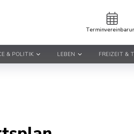
Terminvereinbaru
E & POLITIK
LEBEN
FREIZEIT &
rtsplan