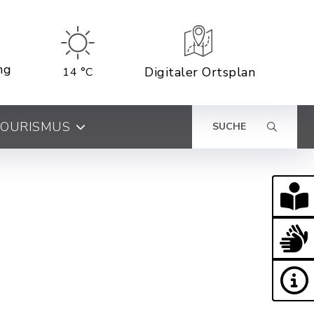
ng
Digitaler Ortsplan
14 °C
 TOURISMUS
SUCHE