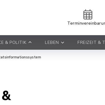
Terminvereinbaru
E & POLITIK
LEBEN
FREIZEIT &
Ratsinformationssystem
 &