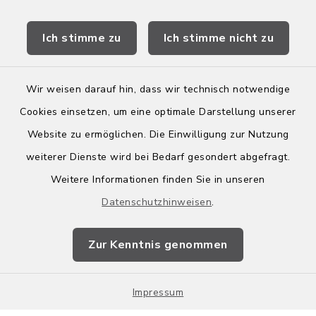
Stellenbörse Birkenau
Ich stimme zu
Ich stimme nicht zu
Wir weisen darauf hin, dass wir technisch notwendige
Kontakt
Cookies einsetzen, um eine optimale Darstellung unserer
Website zu ermöglichen. Die Einwilligung zur Nutzung
Barrierefreiheit
weiterer Dienste wird bei Bedarf gesondert abgefragt.
Weitere Informationen finden Sie in unseren
Leichte Sprache
Datenschutzhinweisen
.
Datenschutz
Zur Kenntnis genommen
Impressum
Sitemap
Impressum