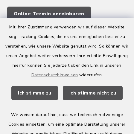
Online Termin vereinbaren
Mit Ihrer Zustimmung verwenden wir auf dieser Website
sog. Tracking-Cookies, die es uns ermöglichen besser zu
Quicklinks
verstehen, wie unsere Website genutzt wird. So können wir
Kreis Bergstraße
unser Angebot weiter verbessern. Ihre erteilte Einwilligung
hierfür können Sie jederzeit über den Link in unseren
Wirtschaftsregion Bergstraße
Datenschutzhinweisen
widerrufen.
Stellenbörse Birkenau
Ich stimme zu
Ich stimme nicht zu
Wir weisen darauf hin, dass wir technisch notwendige
Kontakt
Cookies einsetzen, um eine optimale Darstellung unserer
Website zu ermöglichen. Die Einwilligung zur Nutzung