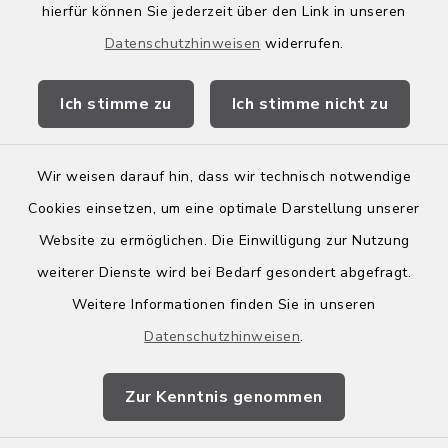
hierfür können Sie jederzeit über den Link in unseren
Wirtschaftsregion Bergstraße
Datenschutzhinweisen
widerrufen.
Stellenbörse Birkenau
Ich stimme zu
Ich stimme nicht zu
Wir weisen darauf hin, dass wir technisch notwendige
Kontakt
Cookies einsetzen, um eine optimale Darstellung unserer
Website zu ermöglichen. Die Einwilligung zur Nutzung
Barrierefreiheit
weiterer Dienste wird bei Bedarf gesondert abgefragt.
Weitere Informationen finden Sie in unseren
Leichte Sprache
Datenschutzhinweisen
.
Datenschutz
Zur Kenntnis genommen
Impressum