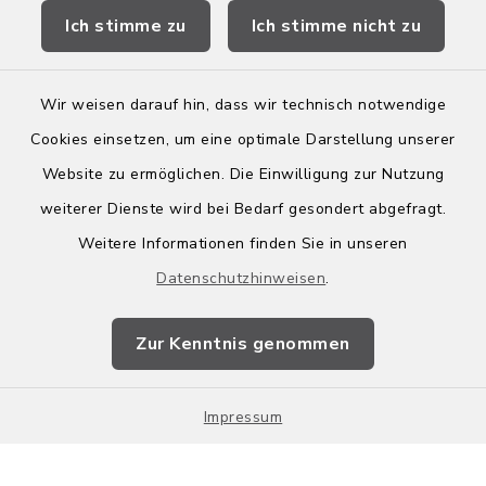
Ich stimme zu
Ich stimme nicht zu
Wir weisen darauf hin, dass wir technisch notwendige
Kontakt
Cookies einsetzen, um eine optimale Darstellung unserer
Website zu ermöglichen. Die Einwilligung zur Nutzung
Barrierefreiheit
weiterer Dienste wird bei Bedarf gesondert abgefragt.
Weitere Informationen finden Sie in unseren
Leichte Sprache
Datenschutzhinweisen
.
Datenschutz
Zur Kenntnis genommen
Impressum
Sitemap
Impressum
Cookie-Einstellungen