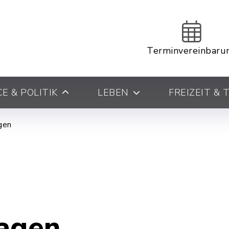
Terminvereinbaru
E & POLITIK
LEBEN
FREIZEIT &
gen
agen