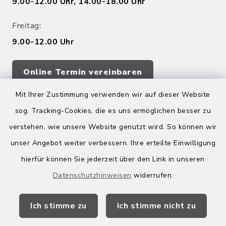
9.00-12.00 Uhr, 14.00-18.00 Uhr
Freitag:
9.00-12.00 Uhr
Online Termin vereinbaren
Mit Ihrer Zustimmung verwenden wir auf dieser Website
sog. Tracking-Cookies, die es uns ermöglichen besser zu
Quicklinks
verstehen, wie unsere Website genutzt wird. So können wir
Kreis Bergstraße
unser Angebot weiter verbessern. Ihre erteilte Einwilligung
hierfür können Sie jederzeit über den Link in unseren
Wirtschaftsregion Bergstraße
Datenschutzhinweisen
widerrufen.
Stellenbörse Birkenau
Ich stimme zu
Ich stimme nicht zu