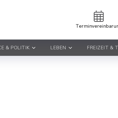
Terminvereinbaru
E & POLITIK
LEBEN
FREIZEIT &