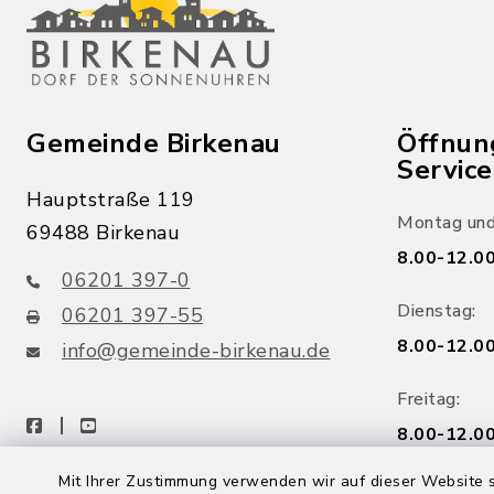
Gemeinde Birkenau
Öffnun
Servic
Hauptstraße 119
Montag und
69488 Birkenau
8.00-12.00
06201 397-0
Dienstag:
06201 397-55
8.00-12.00
info@gemeinde-birkenau.de
Freitag:
facebook
youtube
8.00-12.00
Mit Ihrer Zustimmung verwenden wir auf dieser Website s
Mittwoch: