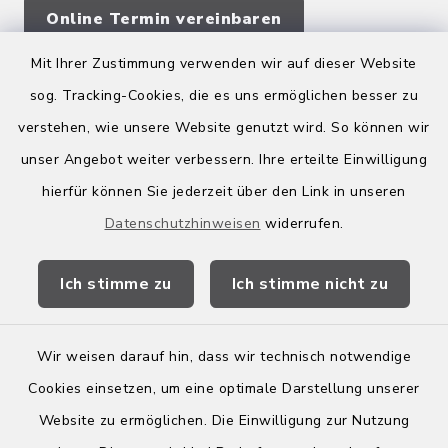
Online Termin vereinbaren
Mit Ihrer Zustimmung verwenden wir auf dieser Website
sog. Tracking-Cookies, die es uns ermöglichen besser zu
Quicklinks
verstehen, wie unsere Website genutzt wird. So können wir
Kreis Bergstraße
unser Angebot weiter verbessern. Ihre erteilte Einwilligung
hierfür können Sie jederzeit über den Link in unseren
Wirtschaftsregion Bergstraße
Datenschutzhinweisen
widerrufen.
Stellenbörse Birkenau
Ich stimme zu
Ich stimme nicht zu
Wir weisen darauf hin, dass wir technisch notwendige
Kontakt
Cookies einsetzen, um eine optimale Darstellung unserer
Website zu ermöglichen. Die Einwilligung zur Nutzung
Barrierefreiheit