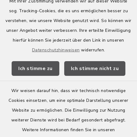
Mit Ihrer Zustimmung verwenden wir auf dieser Website
sog. Tracking-Cookies, die es uns ermöglichen besser zu
Quicklinks
verstehen, wie unsere Website genutzt wird. So können wir
Kreis Bergstraße
unser Angebot weiter verbessern. Ihre erteilte Einwilligung
hierfür können Sie jederzeit über den Link in unseren
Wirtschaftsregion Bergstraße
Datenschutzhinweisen
widerrufen.
Stellenbörse Birkenau
Ich stimme zu
Ich stimme nicht zu
Wir weisen darauf hin, dass wir technisch notwendige
Kontakt
Cookies einsetzen, um eine optimale Darstellung unserer
Website zu ermöglichen. Die Einwilligung zur Nutzung
Barrierefreiheit
weiterer Dienste wird bei Bedarf gesondert abgefragt.
Weitere Informationen finden Sie in unseren
Leichte Sprache