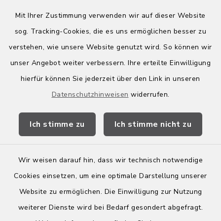
Mit Ihrer Zustimmung verwenden wir auf dieser Website
sog. Tracking-Cookies, die es uns ermöglichen besser zu
Quicklinks
verstehen, wie unsere Website genutzt wird. So können wir
Kreis Bergstraße
unser Angebot weiter verbessern. Ihre erteilte Einwilligung
hierfür können Sie jederzeit über den Link in unseren
Wirtschaftsregion Bergstraße
Datenschutzhinweisen
widerrufen.
Stellenbörse Birkenau
Ich stimme zu
Ich stimme nicht zu
Wir weisen darauf hin, dass wir technisch notwendige
Kontakt
Cookies einsetzen, um eine optimale Darstellung unserer
Website zu ermöglichen. Die Einwilligung zur Nutzung
Barrierefreiheit
weiterer Dienste wird bei Bedarf gesondert abgefragt.