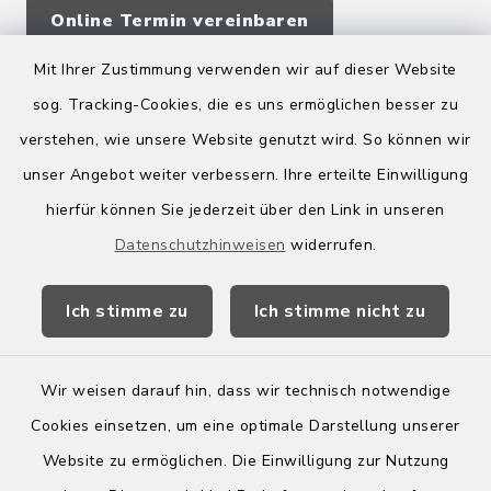
Online Termin vereinbaren
Mit Ihrer Zustimmung verwenden wir auf dieser Website
sog. Tracking-Cookies, die es uns ermöglichen besser zu
Quicklinks
verstehen, wie unsere Website genutzt wird. So können wir
Kreis Bergstraße
unser Angebot weiter verbessern. Ihre erteilte Einwilligung
hierfür können Sie jederzeit über den Link in unseren
Wirtschaftsregion Bergstraße
Datenschutzhinweisen
widerrufen.
Stellenbörse Birkenau
Ich stimme zu
Ich stimme nicht zu
Wir weisen darauf hin, dass wir technisch notwendige
Kontakt
Cookies einsetzen, um eine optimale Darstellung unserer
Website zu ermöglichen. Die Einwilligung zur Nutzung
Barrierefreiheit