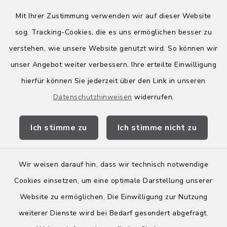
Mit Ihrer Zustimmung verwenden wir auf dieser Website
sog. Tracking-Cookies, die es uns ermöglichen besser zu
Quicklinks
verstehen, wie unsere Website genutzt wird. So können wir
Kreis Bergstraße
unser Angebot weiter verbessern. Ihre erteilte Einwilligung
hierfür können Sie jederzeit über den Link in unseren
Wirtschaftsregion Bergstraße
Datenschutzhinweisen
widerrufen.
Stellenbörse Birkenau
Ich stimme zu
Ich stimme nicht zu
Wir weisen darauf hin, dass wir technisch notwendige
Kontakt
Cookies einsetzen, um eine optimale Darstellung unserer
Website zu ermöglichen. Die Einwilligung zur Nutzung
Barrierefreiheit
weiterer Dienste wird bei Bedarf gesondert abgefragt.