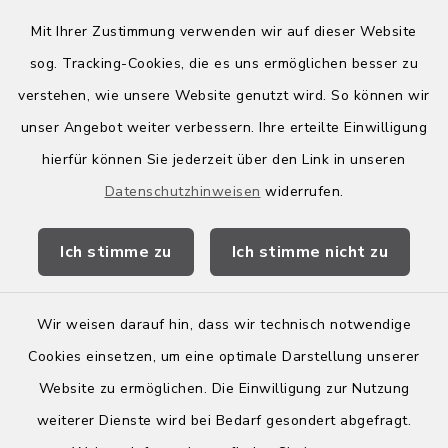
Mit Ihrer Zustimmung verwenden wir auf dieser Website
sog. Tracking-Cookies, die es uns ermöglichen besser zu
Quicklinks
verstehen, wie unsere Website genutzt wird. So können wir
Kreis Bergstraße
unser Angebot weiter verbessern. Ihre erteilte Einwilligung
hierfür können Sie jederzeit über den Link in unseren
Wirtschaftsregion Bergstraße
Datenschutzhinweisen
widerrufen.
Stellenbörse Birkenau
Ich stimme zu
Ich stimme nicht zu
Wir weisen darauf hin, dass wir technisch notwendige
Kontakt
Cookies einsetzen, um eine optimale Darstellung unserer
Website zu ermöglichen. Die Einwilligung zur Nutzung
Barrierefreiheit
weiterer Dienste wird bei Bedarf gesondert abgefragt.