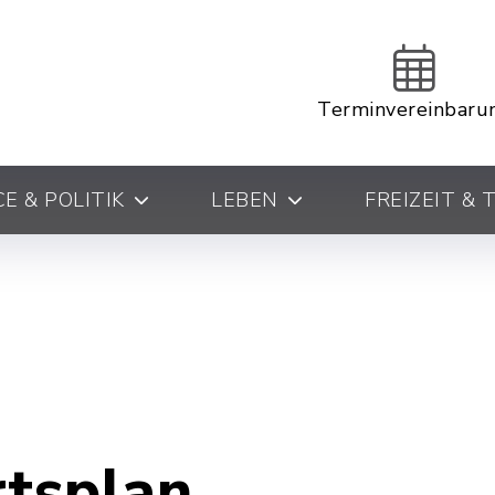
Terminvereinbaru
E & POLITIK
LEBEN
FREIZEIT &
rtsplan