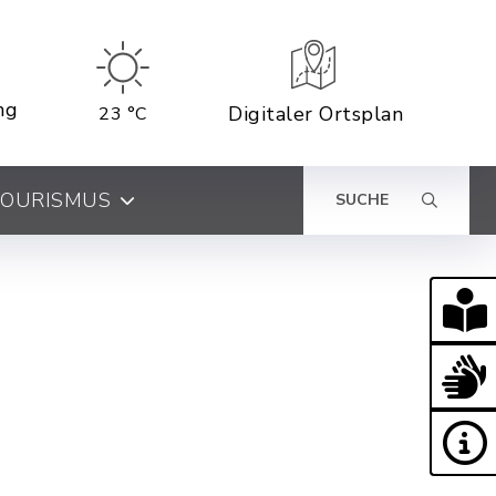
ng
Digitaler Ortsplan
23 °C
 TOURISMUS
SUCHE