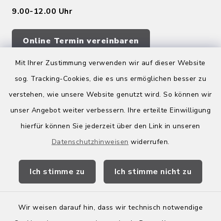
9.00-12.00 Uhr
Online Termin vereinbaren
Mit Ihrer Zustimmung verwenden wir auf dieser Website
sog. Tracking-Cookies, die es uns ermöglichen besser zu
Quicklinks
verstehen, wie unsere Website genutzt wird. So können wir
Kreis Bergstraße
unser Angebot weiter verbessern. Ihre erteilte Einwilligung
hierfür können Sie jederzeit über den Link in unseren
Wirtschaftsregion Bergstraße
Datenschutzhinweisen
widerrufen.
Stellenbörse Birkenau
Ich stimme zu
Ich stimme nicht zu
Wir weisen darauf hin, dass wir technisch notwendige