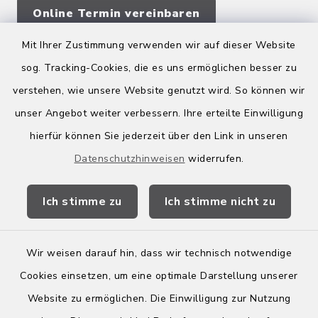
Online Termin vereinbaren
Mit Ihrer Zustimmung verwenden wir auf dieser Website
sog. Tracking-Cookies, die es uns ermöglichen besser zu
Quicklinks
verstehen, wie unsere Website genutzt wird. So können wir
Kreis Bergstraße
unser Angebot weiter verbessern. Ihre erteilte Einwilligung
hierfür können Sie jederzeit über den Link in unseren
Wirtschaftsregion Bergstraße
Datenschutzhinweisen
widerrufen.
Stellenbörse Birkenau
Ich stimme zu
Ich stimme nicht zu
Wir weisen darauf hin, dass wir technisch notwendige
Kontakt
Cookies einsetzen, um eine optimale Darstellung unserer
Website zu ermöglichen. Die Einwilligung zur Nutzung
Barrierefreiheit