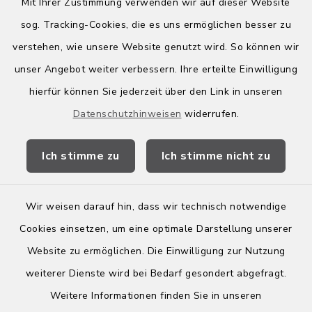
Mit Ihrer Zustimmung verwenden wir auf dieser Website
sog. Tracking-Cookies, die es uns ermöglichen besser zu
Quicklinks
verstehen, wie unsere Website genutzt wird. So können wir
Kreis Bergstraße
unser Angebot weiter verbessern. Ihre erteilte Einwilligung
hierfür können Sie jederzeit über den Link in unseren
Wirtschaftsregion Bergstraße
Datenschutzhinweisen
widerrufen.
Stellenbörse Birkenau
Ich stimme zu
Ich stimme nicht zu
Wir weisen darauf hin, dass wir technisch notwendige
Kontakt
Cookies einsetzen, um eine optimale Darstellung unserer
Website zu ermöglichen. Die Einwilligung zur Nutzung
Barrierefreiheit
weiterer Dienste wird bei Bedarf gesondert abgefragt.
Weitere Informationen finden Sie in unseren
Leichte Sprache