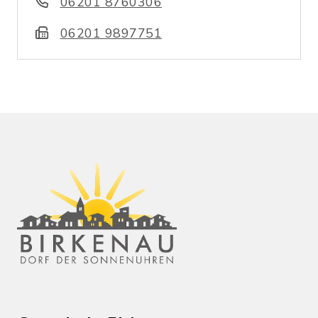
06201 8760306
06201 9897751