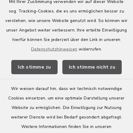
Mit Ihrer Zustimmung verwenden wir auf dieser Website
sog. Tracking-Cookies, die es uns ermöglichen besser zu
Quicklinks
verstehen, wie unsere Website genutzt wird. So können wir
Kreis Bergstraße
unser Angebot weiter verbessern. Ihre erteilte Einwilligung
hierfür können Sie jederzeit über den Link in unseren
Wirtschaftsregion Bergstraße
Datenschutzhinweisen
widerrufen.
Stellenbörse Birkenau
Ich stimme zu
Ich stimme nicht zu
Wir weisen darauf hin, dass wir technisch notwendige
Kontakt
Cookies einsetzen, um eine optimale Darstellung unserer
Website zu ermöglichen. Die Einwilligung zur Nutzung
Barrierefreiheit
weiterer Dienste wird bei Bedarf gesondert abgefragt.
Weitere Informationen finden Sie in unseren
Leichte Sprache