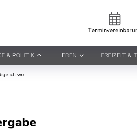
Terminvereinbaru
E & POLITIK
LEBEN
FREIZEIT &
ige ich wo
rgabe