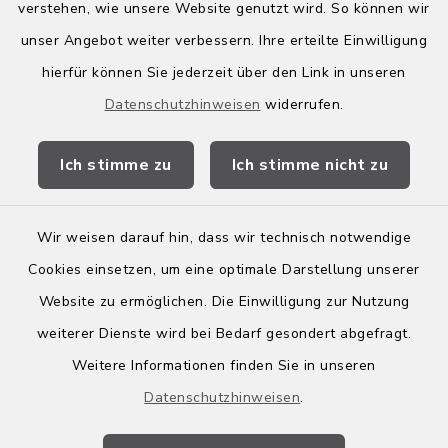
verstehen, wie unsere Website genutzt wird. So können wir
Kreis Bergstraße
unser Angebot weiter verbessern. Ihre erteilte Einwilligung
hierfür können Sie jederzeit über den Link in unseren
Wirtschaftsregion Bergstraße
Datenschutzhinweisen
widerrufen.
Stellenbörse Birkenau
Ich stimme zu
Ich stimme nicht zu
Wir weisen darauf hin, dass wir technisch notwendige
Kontakt
Cookies einsetzen, um eine optimale Darstellung unserer
Website zu ermöglichen. Die Einwilligung zur Nutzung
Barrierefreiheit
weiterer Dienste wird bei Bedarf gesondert abgefragt.
Weitere Informationen finden Sie in unseren
Leichte Sprache
Datenschutzhinweisen
.
Datenschutz