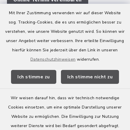
Mit Ihrer Zustimmung verwenden wir auf dieser Website
sog. Tracking-Cookies, die es uns ermöglichen besser zu
Quicklinks
verstehen, wie unsere Website genutzt wird. So können wir
Kreis Bergstraße
unser Angebot weiter verbessern. Ihre erteilte Einwilligung
hierfür können Sie jederzeit über den Link in unseren
Wirtschaftsregion Bergstraße
Datenschutzhinweisen
widerrufen.
Stellenbörse Birkenau
Ich stimme zu
Ich stimme nicht zu
Wir weisen darauf hin, dass wir technisch notwendige
Kontakt
Cookies einsetzen, um eine optimale Darstellung unserer
Website zu ermöglichen. Die Einwilligung zur Nutzung
Barrierefreiheit
weiterer Dienste wird bei Bedarf gesondert abgefragt.