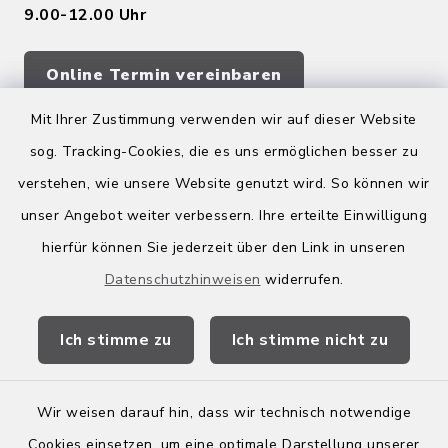
9.00-12.00 Uhr
Online Termin vereinbaren
Mit Ihrer Zustimmung verwenden wir auf dieser Website
sog. Tracking-Cookies, die es uns ermöglichen besser zu
Quicklinks
verstehen, wie unsere Website genutzt wird. So können wir
Kreis Bergstraße
unser Angebot weiter verbessern. Ihre erteilte Einwilligung
hierfür können Sie jederzeit über den Link in unseren
Wirtschaftsregion Bergstraße
Datenschutzhinweisen
widerrufen.
Stellenbörse Birkenau
Ich stimme zu
Ich stimme nicht zu
Wir weisen darauf hin, dass wir technisch notwendige
Kontakt
Cookies einsetzen, um eine optimale Darstellung unserer