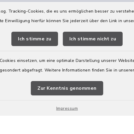
Freitag:
og. Tracking-Cookies, die es uns ermöglichen besser zu versteh
 Uhr
9.00-12.00 Uhr
te Einwilligung hierfür können Sie jederzeit über den Link in uns
Online Termin vere
Ich stimme zu
Ich stimme nicht zu
eschlossen
Cookies einsetzen, um eine optimale Darstellung unserer Website
 gesondert abgefragt. Weitere Informationen finden Sie in unser
Zur Kenntnis genommen
Impressum