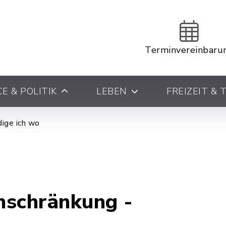
Terminvereinbaru
E & POLITIK
LEBEN
FREIZEIT &
ige ich wo
nschränkung -