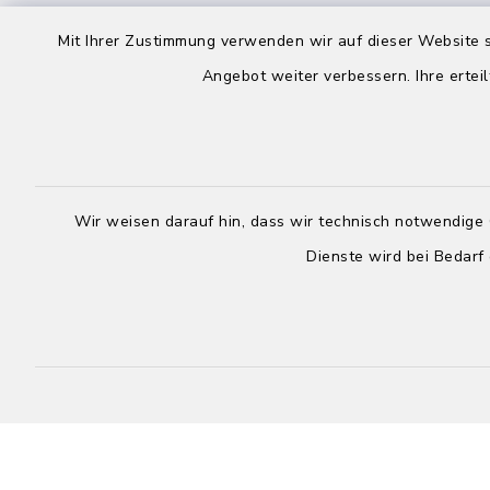
Freitag:
Mit Ihrer Zustimmung verwenden wir auf dieser Website s
facebook
youtube
8.00-12.00
Angebot weiter verbessern. Ihre erteil
Mittwoch:
Birkenau App
Rathaus g
Wir weisen darauf hin, dass wir technisch notwendige 
Dienste wird bei Bedarf