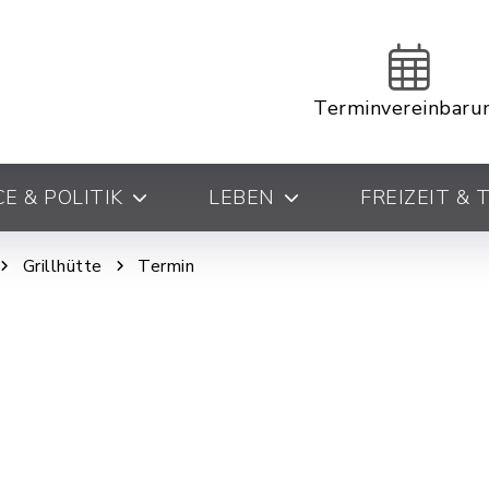
Terminvereinbaru
E & POLITIK
LEBEN
FREIZEIT &
Grillhütte
Termin