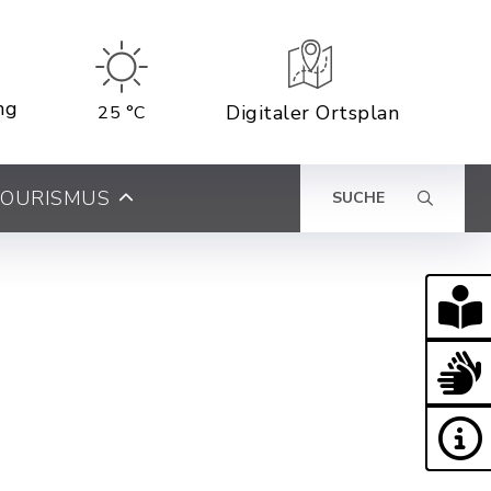
ng
Digitaler Ortsplan
25 °C
 TOURISMUS
SUCHE