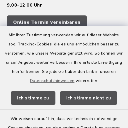
9.00-12.00 Uhr
Online Termin vereinbaren
Mit Ihrer Zustimmung verwenden wir auf dieser Website
sog. Tracking-Cookies, die es uns ermöglichen besser zu
Quicklinks
verstehen, wie unsere Website genutzt wird. So können wir
Kreis Bergstraße
unser Angebot weiter verbessern. Ihre erteilte Einwilligung
hierfür können Sie jederzeit über den Link in unseren
Wirtschaftsregion Bergstraße
Datenschutzhinweisen
widerrufen.
Stellenbörse Birkenau
Ich stimme zu
Ich stimme nicht zu
Wir weisen darauf hin, dass wir technisch notwendige
Kontakt
Cookies einsetzen, um eine optimale Darstellung unserer