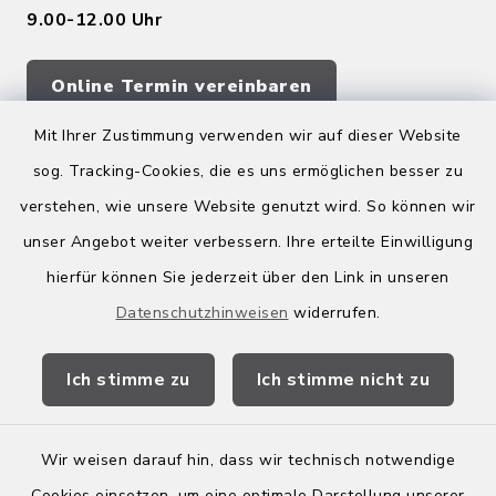
9.00-12.00 Uhr
Online Termin vereinbaren
Mit Ihrer Zustimmung verwenden wir auf dieser Website
sog. Tracking-Cookies, die es uns ermöglichen besser zu
Quicklinks
verstehen, wie unsere Website genutzt wird. So können wir
Kreis Bergstraße
unser Angebot weiter verbessern. Ihre erteilte Einwilligung
hierfür können Sie jederzeit über den Link in unseren
Wirtschaftsregion Bergstraße
Datenschutzhinweisen
widerrufen.
Stellenbörse Birkenau
Ich stimme zu
Ich stimme nicht zu
Wir weisen darauf hin, dass wir technisch notwendige
Kontakt
Cookies einsetzen, um eine optimale Darstellung unserer