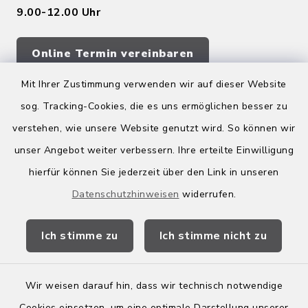
9.00-12.00 Uhr
Online Termin vereinbaren
Mit Ihrer Zustimmung verwenden wir auf dieser Website
sog. Tracking-Cookies, die es uns ermöglichen besser zu
Quicklinks
verstehen, wie unsere Website genutzt wird. So können wir
Kreis Bergstraße
unser Angebot weiter verbessern. Ihre erteilte Einwilligung
hierfür können Sie jederzeit über den Link in unseren
Wirtschaftsregion Bergstraße
Datenschutzhinweisen
widerrufen.
Stellenbörse Birkenau
Ich stimme zu
Ich stimme nicht zu
Wir weisen darauf hin, dass wir technisch notwendige
Kontakt
Cookies einsetzen, um eine optimale Darstellung unserer