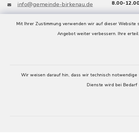
8.00-12.00
info@gemeinde-birkenau.de
Freitag:
Mit Ihrer Zustimmung verwenden wir auf dieser Website s
facebook
youtube
8.00-12.00
Angebot weiter verbessern. Ihre erteil
Mittwoch:
Birkenau App
Rathaus g
Wir weisen darauf hin, dass wir technisch notwendige 
Dienste wird bei Bedarf