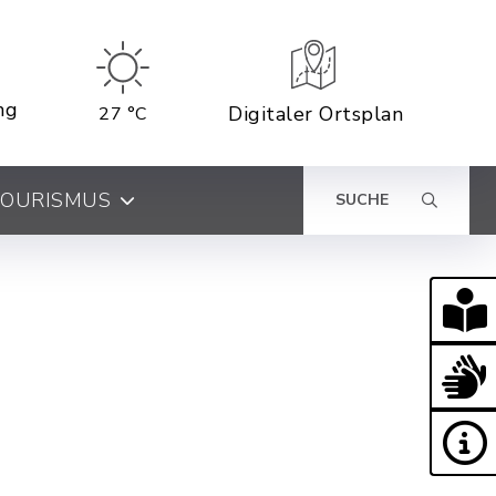
ng
Digitaler Ortsplan
27 °C
 TOURISMUS
SUCHE