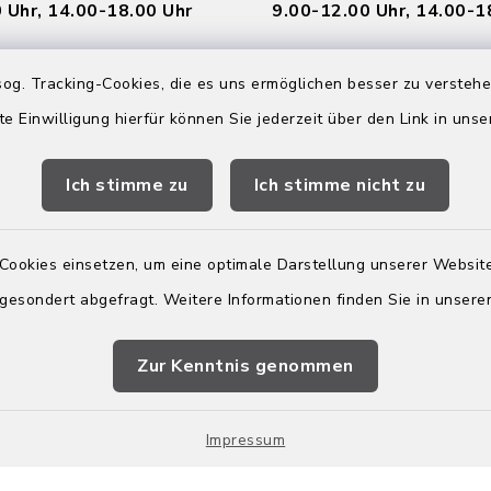
 Uhr, 14.00-18.00 Uhr
9.00-12.00 Uhr, 14.00-1
Freitag:
og. Tracking-Cookies, die es uns ermöglichen besser zu versteh
 Uhr
9.00-12.00 Uhr
te Einwilligung hierfür können Sie jederzeit über den Link in uns
Online Termin vere
Ich stimme zu
Ich stimme nicht zu
eschlossen
Cookies einsetzen, um eine optimale Darstellung unserer Website
 gesondert abgefragt. Weitere Informationen finden Sie in unser
Zur Kenntnis genommen
Impressum